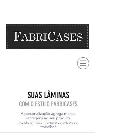
SUAS LÂMINAS
COM O ESTILO FABRICASES
A personalização agrega muitas
vantagens ao seu produto.
Invista em sua marca e valorize seu
trabalho!